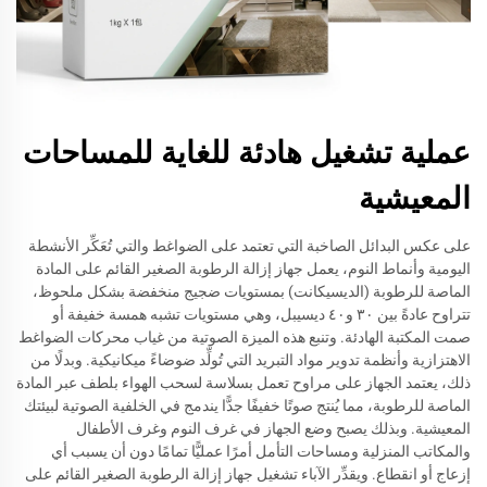
عملية تشغيل هادئة للغاية للمساحات
المعيشية
على عكس البدائل الصاخبة التي تعتمد على الضواغط والتي تُعَكِّر الأنشطة
اليومية وأنماط النوم، يعمل جهاز إزالة الرطوبة الصغير القائم على المادة
الماصة للرطوبة (الديسيكانت) بمستويات ضجيج منخفضة بشكل ملحوظ،
تتراوح عادةً بين ٣٠ و٤٠ ديسيبل، وهي مستويات تشبه همسة خفيفة أو
صمت المكتبة الهادئة. وتنبع هذه الميزة الصوتية من غياب محركات الضواغط
الاهتزازية وأنظمة تدوير مواد التبريد التي تُولِّد ضوضاءً ميكانيكية. وبدلًا من
ذلك، يعتمد الجهاز على مراوح تعمل بسلاسة لسحب الهواء بلطف عبر المادة
الماصة للرطوبة، مما يُنتج صوتًا خفيفًا جدًّا يندمج في الخلفية الصوتية لبيئتك
المعيشية. وبذلك يصبح وضع الجهاز في غرف النوم وغرف الأطفال
والمكاتب المنزلية ومساحات التأمل أمرًا عمليًّا تمامًا دون أن يسبب أي
إزعاج أو انقطاع. ويقدِّر الآباء تشغيل جهاز إزالة الرطوبة الصغير القائم على