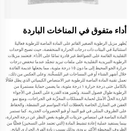
أداء متفوق في المناخات الباردة
يُظهر مزيل الرطوبة الصغير القائم على المادة الماصة للرطوبة فعاليةً
استثنائيةً في البيئات ذات درجات الحرارة المنخفضة، حيث تصبح الوحدات
التقليدية القائمة على الضواغط غير قادرة تمامًا على الأداء. فتعتمد مزيلات
الرطوبة التبريدية التقليدية على ملفات تبريد تتجمَّد عندما تنخفض درجات
حرارة الجو المحيط إلى ما دون ١٥ درجة مئوية، مما يجعلها عديمة الفائدة
خلال أشهر الشتاء أو في المساحات غير المُسخَّنة. وعلى العكس من ذلك،
تعمل تقنية المادة الماصة للرطوبة عبر الامتصاص الكيميائي الذي يظل فعّالًا
بالكامل حتى درجة حرارة ١ درجة مئوية، ما يضمن حمايةً مستمرةً من
الرطوبة طوال فصول السنة. وتُعتبر هذه القدرة على العمل في الأجواء
الباردة الحلَّ الأمثل لحماية الممتلكات المخزَّنة في الجراجات، ومنع نمو
العفن في المنازل الخاصة بالعطلات أثناء المواسم غير النشطة، والحفاظ
على الظروف المثلى في قبو النبيذ أو قبو الخضروات الجذرية. كما تستمر
المادة الماصة في امتصاص جزيئات الرطوبة بغض النظر عن درجة الحرارة،
بينما يستفيد عملية إعادة تنشيط المادة (التي تعتمد على التسخين) فعليًّا من
الظروف المحيطة الأكثر برودة، وذلك بسبب زيادة الفرق الحراري الناتج.