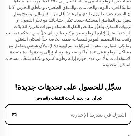
لاستخلاص الرطوبة تحمي مساحة تصل إلى ٢٥٠ قدمًا مربّعًا، ما يجعلها
مثاليةً للغرف النوم، والحمامات، والشقق الصغيرة، ومناطق التخزين. كما
أن التصنيع خفيف الوزن، الذي يبلغ عادةً أقل من ١٠ أرطال، يسمح بنقلٍ
سهلٍ بين المناطق المشكلة حسب تغيّر احتياجاتك مع تغيّر الفصول أو
ترتيبات السكن. وتُعزِّز مقابض النقل المحمولة وميزات تخزين الكابلات
الراحة، لتتحول إدارة الرطوبة من تركيبٍ ثابتٍ إلى حلٍّ مرنٍ تتحكم فيه أنت.
ويُثبت هذا التصميم الموفر للمساحة قيمته الخاصة جدًّا لسكان الشقق،
ومالكي القوارب، وهواة المركبات الترفيهية (RV)، ولأي شخصٍ يتعامل مع
مشاكل الرطوبة في عدة أماكن صغيرة، وبحاجةٍ إلى وحدة واحدة متعددة
الاستخدامات بدلًا من عدة أجهزة إزالة رطوبة كبيرة ومكلفة تشغّل مساحات
السكن المحدودة.
سجّل للحصول على تحديثات جديدة!
كن أول من يعلم بأحدث التقنيات والعروض!