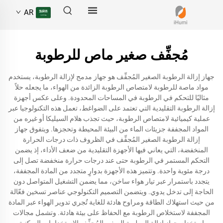
AR
مُجفِّف صغير ماص للرطوبة
جهاز إزالة الرطوبة الصغير المُجفِّف هو جهاز مدمج لإزالة الرطوبة، يستخدم
مواد ماصة للرطوبة لامتصاص الرطوبة الزائدة من الهواء، ما يجعله حلاً
مثاليًا للتحكم في الرطوبة في المساحات المحدودة. وعلى عكس أجهزة
إزالة الرطوبة التقليدية التي تعتمد على الضواغط، تعمل هذه التكنولوجيا عبر
عملية كيميائية لامتصاص الرطوبة، حيث تجذب هلام السيليكا أو غيره من
المواد المجففة جزيئات الماء من البيئة المحيطة وتحجزها. ويتفوق جهاز
إزالة الرطوبة الصغير المُجفِّف في الظروف ذات درجات الحرارة
المنخفضة، التي يعاني فيها الأجهزة التقليدية من ضعف الأداء، إذ يضمن
التحكم المستمر في الرطوبة حتى عند درجات حرارة منخفضة تصل إلى
درجة مئوية واحدة. وتتميز هذه الأجهزة بدوارٍ متجدد من المادة المجففة،
يتجدد باستمرار عبر تيار هواء ساخن، مما يضمن التشغيل المتواصل دون
الحاجة إلى تدخل يدوي. ويتضمن التصميم التكنولوجي عناصر تسخين فعّالة
من حيث استهلاك الطاقة ومراوح هادئة للغاية تُجري تدوير الهواء عبر المادة
المجففة لاستخلاص الرطوبة مع الحفاظ على بيئة هادئة. وتشمل مجالات