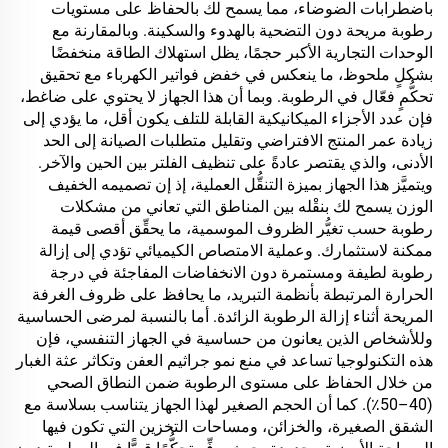
باضطرابات الضوضاء، مما يسمح لك بالحفاظ على مستويات
رطوبة مريحة دون التضحية بالهدوء والسكينة. وبالمقارنة مع
الوحدات التجارية الأكبر حجمًا، يظل استهلاك الطاقة منخفضًا
بشكلٍ ملحوظ، ما ينعكس في خفض فواتير الكهرباء مع تحقيق
تحكُّمٍ فعّال في الرطوبة. وبما أن هذا الجهاز لا يحتوي على ضاغط،
فإن عدد الأجزاء الميكانيكية القابلة للتلف يكون أقل، ما يؤدي إلى
زيادة عمر المنتج الافتراضي وتقليل متطلبات الصيانة إلى الحد
الأدنى، والذي يقتصر عادةً على تنظيف الفلتر بين الحين والآخر.
ويتميَّز هذا الجهاز بميزة التنقُّل العملية، إذ إن تصميمه الخفيف
الوزن يسمح لك بنقْله بين المناطق التي تعاني من مشكلات
رطوبة حسب تغيُّر الظروف الموسمية، ما يحقِّق أقصى قيمة
ممكنة لاستثمارك. وعملية الامتصاص الكيميائي تؤدي إلى إزالة
رطوبة لطيفة ومستمرة دون الانخفاضات المفاجئة في درجة
الحرارة المرتبطة بأنظمة التبريد، ما يحافظ على ظروف الغرفة
المريحة أثناء إزالة الرطوبة الزائدة. أما بالنسبة لمرضى الحساسية
وللأشخاص الذين يعانون من حساسية في الجهاز التنفسي، فإن
هذه التكنولوجيا تساعد في منع نمو جراثيم العفن وتكاثر عثة الغبار
من خلال الحفاظ على مستوى الرطوبة ضمن النطاق الصحي
(40–50٪). كما أن الحجم الصغير لهذا الجهاز يتناسب بسلاسة مع
الشقق الصغيرة، والخزائن، ومساحات التخزين التي تكون فيها