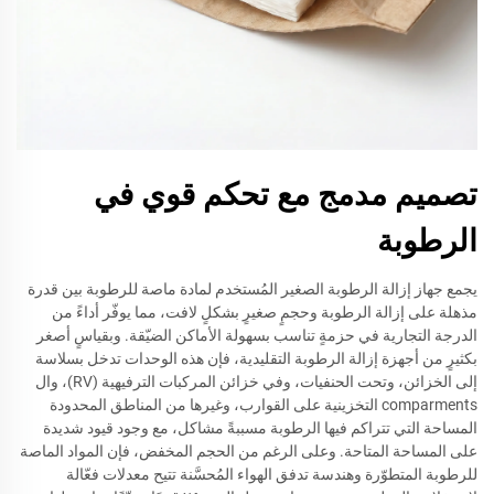
تصميم مدمج مع تحكم قوي في
الرطوبة
يجمع جهاز إزالة الرطوبة الصغير المُستخدم لمادة ماصة للرطوبة بين قدرة
مذهلة على إزالة الرطوبة وحجمٍ صغيرٍ بشكلٍ لافت، مما يوفّر أداءً من
الدرجة التجارية في حزمةٍ تناسب بسهولة الأماكن الضيّقة. وبقياسٍ أصغر
بكثيرٍ من أجهزة إزالة الرطوبة التقليدية، فإن هذه الوحدات تدخل بسلاسة
إلى الخزائن، وتحت الحنفيات، وفي خزائن المركبات الترفيهية (RV)، وال
comparments التخزينية على القوارب، وغيرها من المناطق المحدودة
المساحة التي تتراكم فيها الرطوبة مسببةً مشاكل، مع وجود قيود شديدة
على المساحة المتاحة. وعلى الرغم من الحجم المخفض، فإن المواد الماصة
للرطوبة المتطوّرة وهندسة تدفق الهواء المُحسَّنة تتيح معدلات فعّالة