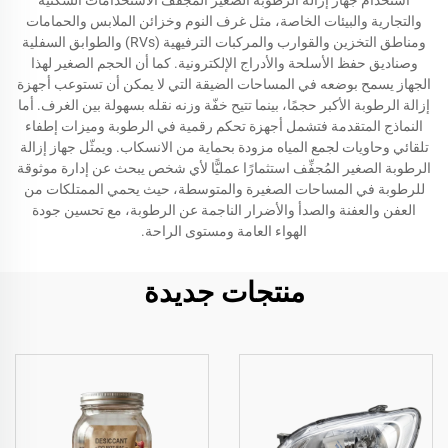
استخدام جهاز إزالة الرطوبة الصغير المُجفِّف الاستخدامات السكنية
والتجارية والبيئات الخاصة، مثل غرف النوم وخزائن الملابس والحمامات
ومناطق التخزين والقوارب والمركبات الترفيهية (RVs) والطوابق السفلية
وصناديق حفظ الأسلحة والأدراج الإلكترونية. كما أن الحجم الصغير لهذا
الجهاز يسمح بوضعه في المساحات الضيقة التي لا يمكن أن تستوعب أجهزة
إزالة الرطوبة الأكبر حجمًا، بينما تتيح خفّة وزنه نقله بسهولة بين الغرف. أما
النماذج المتقدمة فتشمل أجهزة تحكم رقمية في الرطوبة وميزات إطفاء
تلقائي وحاويات لجمع المياه مزودة بحماية من الانسكاب. ويمثّل جهاز إزالة
الرطوبة الصغير المُجفِّف استثمارًا عمليًّا لأي شخص يبحث عن إدارة موثوقة
للرطوبة في المساحات الصغيرة والمتوسطة، حيث يحمي الممتلكات من
العفن والعفنة والصدأ والأضرار الناجمة عن الرطوبة، مع تحسين جودة
الهواء العامة ومستوى الراحة.
منتجات جديدة