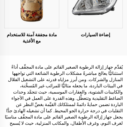
إضاءة السيارات
مادة مجففة آمنة للاستخدام
مع الأغذية
يُقدِّم جهاز إزالة الرطوبة الصغير القائم على مادة المجفِّف أداءً
استثنائيًّا يعالج مباشرةً مشكلات الرطوبة الشائعة التي تواجهها
المنازل والشركات. ومن أبرز مزاياه قدرته على التشغيل الفعّال
في البيئات الباردة، ما يجعله مثاليًّا للمرائب غير المُسخَّنة،
والكابينات الشتوية، والعقارات الموسمية، حيث تتجمَّد وحدات
الضاغط التقليدية وتتعطَّل. وهذه القدرة على العمل في الأجواء
الباردة تضمن حمايةً دائمةً لممتلكاتك القيِّمة بغضِّ النظر عن
التقلبات في درجة حرارة الجو المحيط. كما أن تشغيله الهادئ جدًّا
يجعل جهاز إزالة الرطوبة الصغير القائم على مادة المجفِّف مناسبًا
لغرف النوم، وغرف الأطفال، والمكاتب المنزلية، حيث لا يُسمح